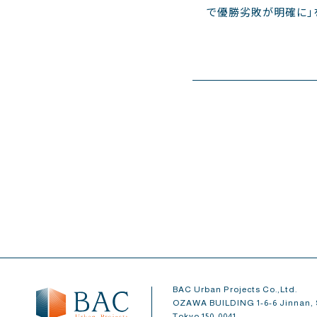
で優勝劣敗が明確に」を
BAC Urban Projects Co.,Ltd.
OZAWA BUILDING 1-6-6 Jinnan, 
Tokyo 150-0041