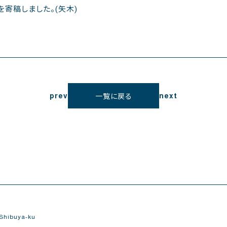
寄稿しました。(矢木)
prev
next
一覧に戻る
Shibuya-ku